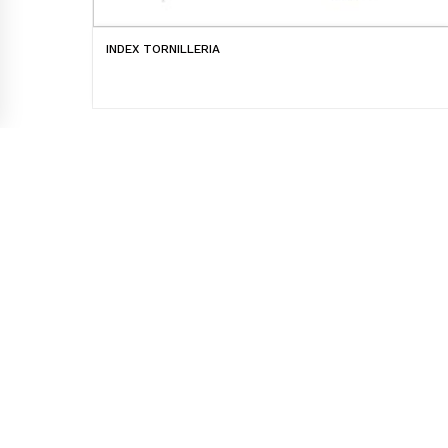
INDEX TORNILLERIA
Laskibar bailara 9 / 11-12 pab. 20271 Irura
(Gipuzkoa)
Telf.:
943 59 18 16 / 943 59 18 66