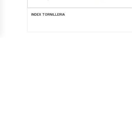
INDEX TORNILLERIA
Laskibar bailara 9 / 11-12 pab. 20271 Irura
(Gipuzkoa)
Telf.:
943 59 18 16 / 943 59 18 66