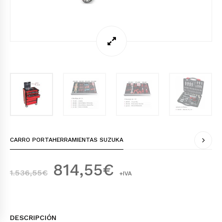
CARRO PORTAHERRAMIENTAS SUZUKA
E
E
814,55
€
1.536,55
€
+IVA
L
L
P
P
R
R
DESCRIPCIÓN