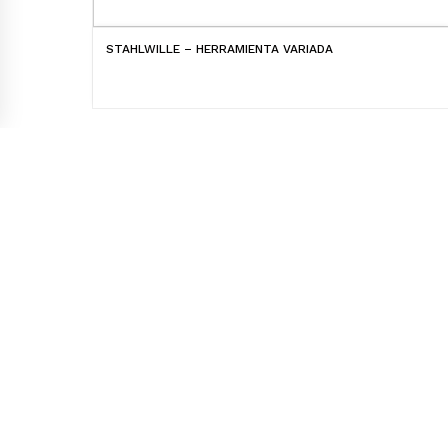
STAHLWILLE – HERRAMIENTA VARIADA
Laskibar bailara 9 / 11-12 pab. 20271 Irura
(Gipuzkoa)
Telf.:
943 59 18 16 / 943 59 18 66