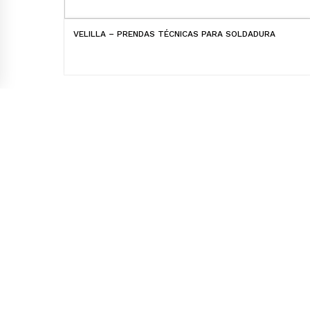
VELILLA – PRENDAS TÉCNICAS PARA SOLDADURA
Laskibar bailara 9 / 11-12 pab. 20271 Irura
(Gipuzkoa)
Telf.:
943 59 18 16 / 943 59 18 66